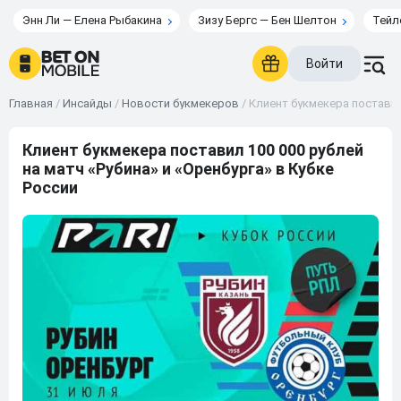
Энн Ли — Елена Рыбакина
Зизу Бергс — Бен Шелтон
Тейл
Войти
Главная
/
Инсайды
/
Новости букмекеров
/
Клиент букмекера поставил 
Клиент букмекера поставил 100 000 рублей
на матч «Рубина» и «Оренбурга» в Кубке
России