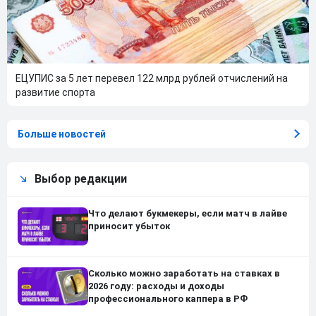
ЕЦУПИС за 5 лет перевел 122 млрд рублей отчислений на
развитие спорта
Больше новостей
Выбор редакции
Что делают букмекеры, если матч в лайве
приносит убыток
Сколько можно заработать на ставках в
2026 году: расходы и доходы
профессионального каппера в РФ