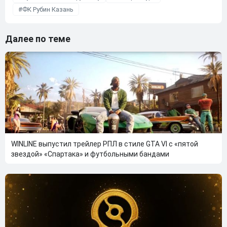
ФК Рубин Казань
Далее по теме
WINLINE выпустил трейлер РПЛ в стиле GTA VI с «пятой
звездой» «Спартака» и футбольными бандами