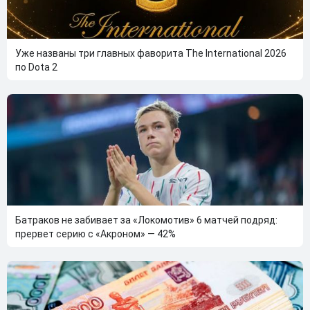
Уже названы три главных фаворита The International 2026
по Dota 2
Батраков не забивает за «Локомотив» 6 матчей подряд:
прервет серию с «Акроном» — 42%