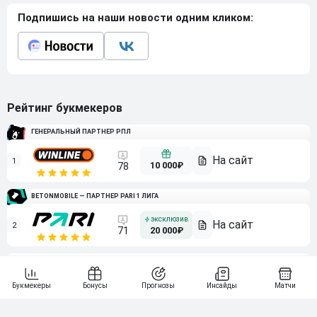
Подпишись на наши новости одним кликом:
Рейтинг букмекеров
ГЕНЕРАЛЬНЫЙ ПАРТНЕР РПЛ
1
10 000₽
78
BETONMOBILE — ПАРТНЕР PARI 1 ЛИГА
2
71
20 000₽
3
107
30 000₽
BETONMOBILE — ПАРТНЕР ЛЕОН 2 ЛИГА