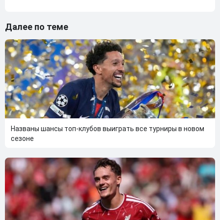
Далее по теме
Названы шансы топ-клубов выиграть все турниры в новом
сезоне