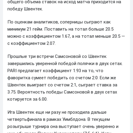
общего объема ставок на исход матча приходится на
победу Швентек.
По оценкам аналитиков, соперницы сыграют как
минимум 21 гейм. Поставить на тотал больше 20.5
можно с коэффициентом 1.67, а на тотал меньше 20.5 —
с коэффициентом 2.07.
Прошлые три встречи Самсоновой со Швентек
завершились уверенной победой полячки в двух сетах.
PARI предлагает коэффициент 1.93 на то, что
фаворитка сумеет победить со счетом 2:0. Если же
Швентек выиграет со счетом 2:1, сыграет ставка за
3.75. Вероятность победы Самсоновой в двух сетах
котируется за 6.00.
Ига Швентек еще ни разу не проходила дальше
четвертьфинала в рамках Уимблдона. В текущем
розыгрыше турнира она выступает очень уверенно и