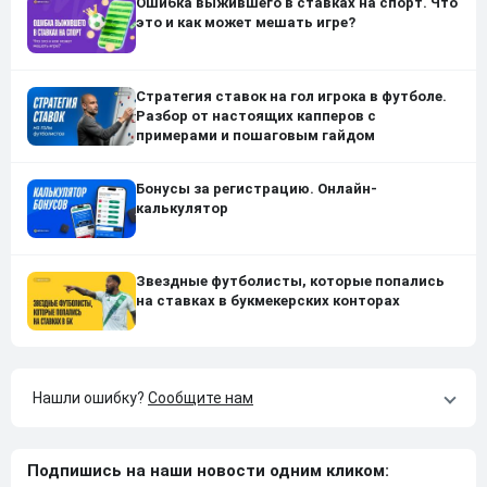
Ошибка выжившего в ставках на спорт. Что
это и как может мешать игре?
Стратегия ставок на гол игрока в футболе.
Разбор от настоящих капперов с
примерами и пошаговым гайдом
Бонусы за регистрацию. Онлайн-
калькулятор
Звездные футболисты, которые попались
на ставках в букмекерских конторах
Нашли ошибку?
Сообщите нам
Подпишись на наши новости одним кликом: