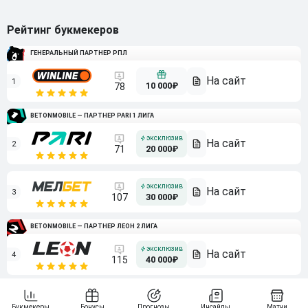
Рейтинг букмекеров
ГЕНЕРАЛЬНЫЙ ПАРТНЕР РПЛ
1
10 000₽
78
BETONMOBILE — ПАРТНЕР PARI 1 ЛИГА
2
71
20 000₽
3
107
30 000₽
BETONMOBILE — ПАРТНЕР ЛЕОН 2 ЛИГА
4
115
40 000₽
5
15 000₽
141