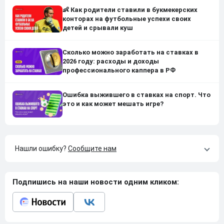
👶 Как родители ставили в букмекерских
конторах на футбольные успехи своих
детей и срывали куш
Сколько можно заработать на ставках в
2026 году: расходы и доходы
профессионального каппера в РФ
Ошибка выжившего в ставках на спорт. Что
это и как может мешать игре?
Нашли ошибку?
Сообщите нам
Подпишись на наши новости одним кликом: