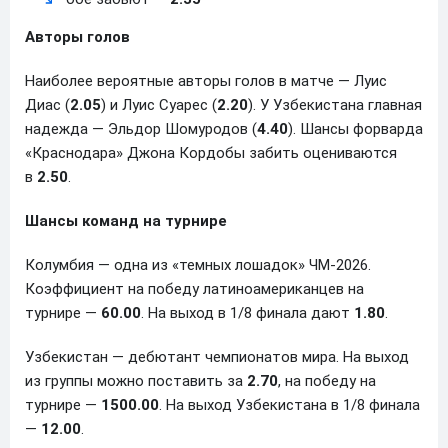
Авторы голов
Наиболее вероятные авторы голов в матче — Луис
Диас (
2.05
) и Луис Суарес (
2.20
). У Узбекистана главная
надежда — Эльдор Шомуродов (
4.40
). Шансы форварда
«Краснодара» Джона Кордобы забить оцениваются
в
2.50
.
Шансы команд на турнире
Колумбия — одна из «темных лошадок» ЧМ-2026.
Коэффициент на победу латиноамериканцев на
турнире —
60.00
. На выход в 1/8 финала дают
1.80
.
Узбекистан — дебютант чемпионатов мира. На выход
из группы можно поставить за
2.70
, на победу на
турнире —
1500.00
. На выход Узбекистана в 1/8 финала
—
12.00
.