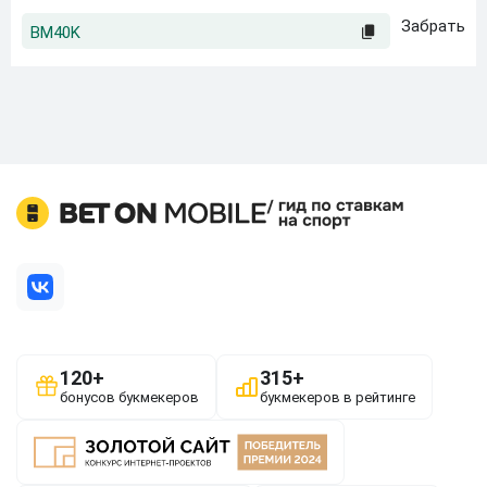
BM40K