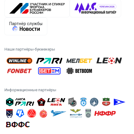
Наши партнёры-букмекеры
Информационные партнёры