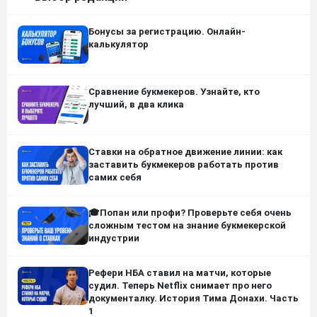
Бонусы за регистрацию. Онлайн-
калькулятор
Сравнение букмекеров. Узнайте, кто
лучший, в два клика
Ставки на обратное движение линии: как
заставить букмекеров работать против
самих себя
🎓Попан или профи? Проверьте себя очень
сложным тестом на знание букмекерской
индустрии
Рефери НБА ставил на матчи, которые
судил. Теперь Netflix снимает про него
документалку. История Тима Донахи. Часть
1