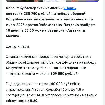
Клиент букмекерской компании
«Пари»
поставил 238 700 рублей на победу сборной
Колумбии в матче группового этапа чемпионата
мира-2026 против Узбекистана. Встреча пройдет
18 июня в 05:00 мск на стадионе «Ацтека» в
Мехико.
Детали пари
Ставка включена в экспресс из четырех событий с
общим коэффициентом
3.39
. Коэффициент на победу
Колумбии в этом купоне —
1.40
. Потенциальный
выигрыш клиента — около
809 000 рублей
.
Еще один игрок поставил
100 000 рублей
на
индивидуальный тотал Колумбии больше
1.5
с
коэффициентом
1.60
в экспрессе из четырех матчей с
общим кэфом
8.20
.