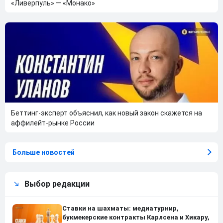
«Ливерпуль» — «Монако»
Беттинг-эксперт объяснил, как новый закон скажется на
аффилейт-рынке России
Больше новостей
Выбор редакции
Ставки на шахматы: медиатурнир,
букмекерские контракты Карлсена и Хикару,