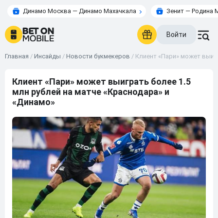
Динамо Москва — Динамо Махачкала
Зенит — Родина 
Войти
Главная
/
Инсайды
/
Новости букмекеров
/
Клиент «Пари» может выигр
Клиент «Пари» может выиграть более 1.5
млн рублей на матче «Краснодара» и
«Динамо»