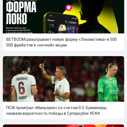
BETBOOM разыгрывает новую форму «Локомотива» и 500
000 фрибетов в «ночной» акции
ПСЖ проиграл «Мальорке» со счетом 0:3. Букмекеры
назвали вероятность победы в Суперкубке УЕФА