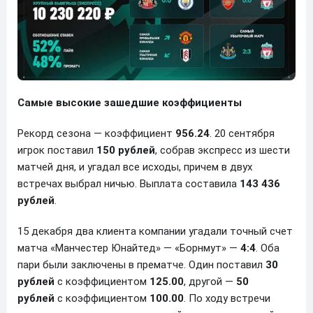
Самые высокие зашедшие коэффициенты
Рекорд сезона — коэффициент
956.24
. 20 сентября
игрок поставил
150 рублей
, собрав экспресс из шести
матчей дня, и угадал все исходы, причем в двух
встречах выбрал ничью. Выплата составила
143 436
рублей
.
15 декабря два клиента компании угадали точный счет
матча «Манчестер Юнайтед» — «Борнмут» —
4:4
. Оба
пари были заключены в прематче. Один поставил
30
рублей
с коэффициентом
125.00
, другой —
50
рублей
с коэффициентом
100.00
. По ходу встречи