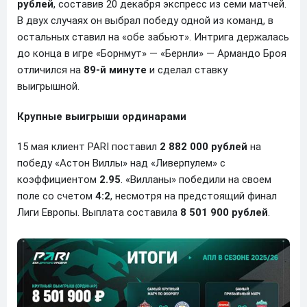
рублей
, составив 20 декабря экспресс из семи матчей.
В двух случаях он выбрал победу одной из команд, в
остальных ставил на «обе забьют». Интрига держалась
до конца в игре «Борнмут» — «Бернли» — Армандо Броя
отличился на
89-й минуте
и сделал ставку
выигрышной.
Крупные выигрыши ординарами
15 мая клиент PARI поставил
2 882 000 рублей
на
победу «Астон Виллы» над «Ливерпулем» с
коэффициентом
2.95
. «Вилланы» победили на своем
поле со счетом
4:2
, несмотря на предстоящий финал
Лиги Европы. Выплата составила
8 501 900 рублей
.