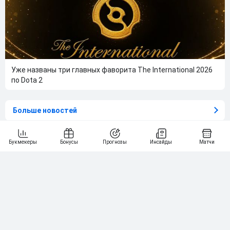
Уже названы три главных фаворита The International 2026
по Dota 2
Больше новостей
Выбор редакции
Как букмекеры получают лайв со стадионов
и где их слабые места
Ставки на футбол по xG-модели