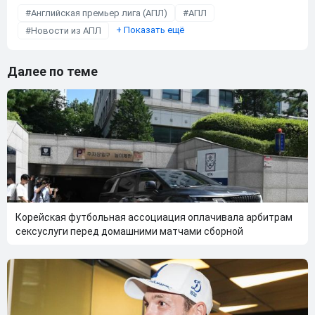
Английская премьер лига (АПЛ)
АПЛ
+
Показать ещё
Новости из АПЛ
Далее по теме
Корейская футбольная ассоциация оплачивала арбитрам
сексуслуги перед домашними матчами сборной