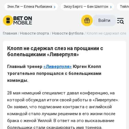
Энн Ли — Елена Рыбакина
Зизу Бергс — Бен Шелтон
Тейл
Войти
Главная
/
Новости спорта
/
Новости футбола
/
Клопп не сдержал слез
Клопп не сдержал слез на прощании с
болельщиками «Ливерпуля»
Главный тренер
«Ливерпуля»
Юрген Клопп
трогательно попрощался с болельщиками
команды.
28 мая немецкий специалист давал конференцию, на
которой обсуждал итоги своей работы в «Ливерпуле».
Он заявил, что подписание контракта с английской
командой стало лучшим решением в его жизни после
брака с женой Уиллой. В ответ на это высказывание
болельщики стали скандировать имя тренера.