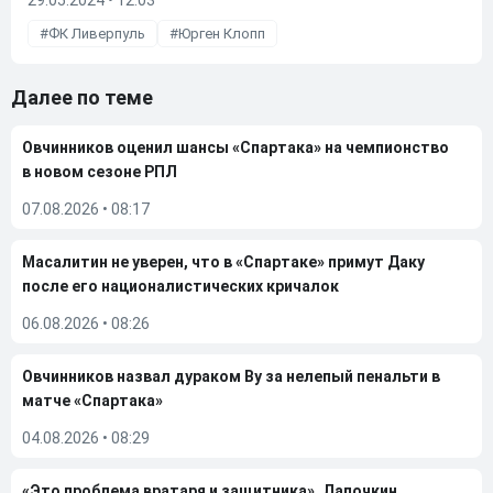
29.05.2024 • 12:03
ФК Ливерпуль
Юрген Клопп
Далее по теме
Овчинников оценил шансы «Спартака» на чемпионство
в новом сезоне РПЛ
07.08.2026
•
08:17
Масалитин не уверен, что в «Спартаке» примут Даку
после его националистических кричалок
06.08.2026
•
08:26
Овчинников назвал дураком Ву за нелепый пенальти в
матче «Спартака»
04.08.2026
•
08:29
«Это проблема вратаря и защитника». Лапочкин