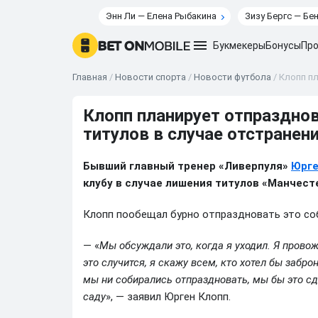
Энн Ли — Елена Рыбакина
Зизу Бергс — Бе
Букмекеры
Бонусы
Про
Главная
/
Новости спорта
/
Новости футбола
/
Клопп пл
Клопп планирует отпраздно
титулов в случае отстранен
Бывший главный тренер «Ливерпуля»
Юрге
клубу в случае лишения титулов «Манчест
Клопп пообещал бурно отпраздновать это со
— «
Мы обсуждали это, когда я уходил. Я прово
это случится, я скажу всем, кто хотел бы забро
мы ни собирались отпраздновать, мы бы это с
саду
», — заявил Юрген Клопп.