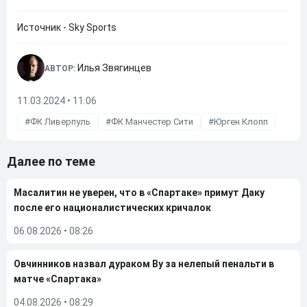
Источник - Sky Sports
Илья Звягинцев
АВТОР:
11.03.2024 • 11:06
ФК Ливерпуль
ФК Манчестер Сити
Юрген Клопп
Далее по теме
Масалитин не уверен, что в «Спартаке» примут Даку
после его националистических кричалок
06.08.2026
•
08:26
Овчинников назвал дураком Ву за нелепый пенальти в
матче «Спартака»
04.08.2026
•
08:29