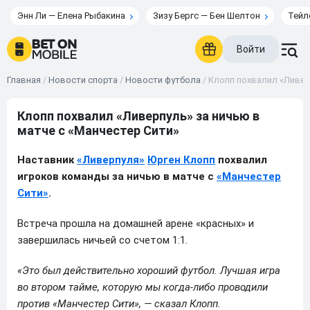
Энн Ли — Елена Рыбакина
Зизу Бергс — Бен Шелтон
Тейл
Войти
Главная
/
Новости спорта
/
Новости футбола
/
Клопп похвалил «Ливер
Клопп похвалил «Ливерпуль» за ничью в
матче с «Манчестер Сити»
Наставник
«Ливерпуля»
Юрген Клопп
похвалил
игроков команды за ничью в матче с
«Манчестер
Сити»
.
Встреча прошла на домашней арене «красных» и
завершилась ничьей со счетом 1:1.
«Это был действительно хороший футбол. Лучшая игра
во втором тайме, которую мы когда-либо проводили
против «Манчестер Сити», — сказал Клопп.