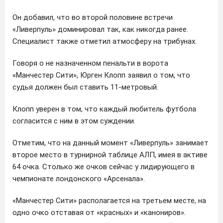
Он добавил, что во второй половине встречи
«Ливерпуль» доминировал так, как никогда ранее.
Специалист также отметил атмосферу на трибунах.
Говоря о не назначенном пенальти в ворота
«Манчестер Сити», Юрген Клопп заявил о том, что
судья должен был ставить 11-метровый.
Клопп уверен в том, что каждый любитель футбола
согласится с ним в этом суждении.
Отметим, что на данный момент «Ливерпуль» занимает
второе место в турнирной таблице АЛП, имея в активе
64 очка. Столько же очков сейчас у лидирующего в
чемпионате лондонского «Арсенала».
«Манчестер Сити» располагается на третьем месте, на
одно очко отставая от «красных» и «канониров».