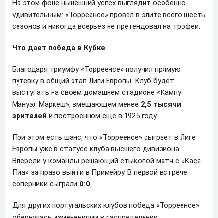
На этом фоне нынешний успех выглядит особенно
удивительным: «Торреенсе» провел в элите всего шесть
сезонов и никогда всерьез не претендовал на трофеи.
Что дает победа в Кубке
Благодаря триумфу «Торреенсе» получил прямую
путевку в общий этап Лиги Европы. Клуб будет
выступать на своем домашнем стадионе «Кампу
Мануэл Маркеш», вмещающем менее
2,5 тысячи
зрителей
и построенном еще в 1925 году.
При этом есть шанс, что «Торреенсе» сыграет в Лиге
Европы уже в статусе клуба высшего дивизиона.
Впереди у команды решающий стыковой матч с «Каса
Пиа» за право выйти в Примейру. В первой встрече
соперники сыграли
0:0
.
Для других португальских клубов победа «Торреенсе»
обернулась изменениями в распределении