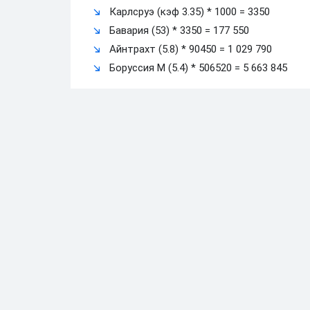
Карлсруэ (кэф 3.35) * 1000 = 3350
Бавария (53) * 3350 = 177 550
Айнтрахт (5.8) * 90450 = 1 029 790
Боруссия М (5.4) * 506520 = 5 663 845
«Саарбрюккен» одержал все победы дома, а в
время.
Следующим соперником клуба из Третьей Бунд
апреля. Вторую путевку в финал 3 апреля осп
Букмекеры котируют безусловным фаворитом 
представителя Бундеслиги:
«Байер» — 1.2 (перед 1/4 финала — 1.6).
«Кайзерслаутерн» — 10 (13).
«Фортуна» — 11 (9.75).
«Саарбрюккен» — 13 (27).