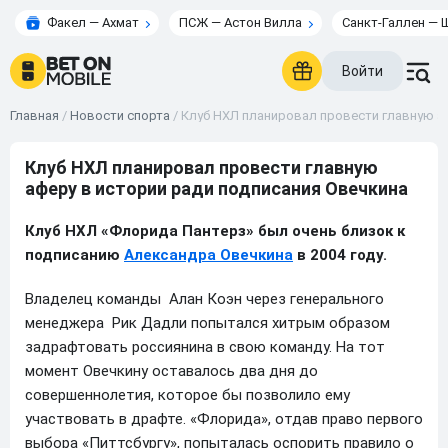
Факел — Ахмат
ПСЖ — Астон Вилла
Санкт-Галлен — 
Войти
Главная
/
Новости спорта
/
Клуб НХЛ планировал провести главную а
Клуб НХЛ планировал провести главную
аферу в истории ради подписания Овечкина
Клуб НХЛ «Флорида Пантерз» был очень близок к
подписанию
Александра Овечкина
в 2004 году.
Владелец команды Алан Коэн через генерального
менеджера Рик Дадли попытался хитрым образом
задрафтовать россиянина в свою команду. На тот
момент Овечкину оставалось два дня до
совершеннолетия, которое бы позволило ему
участвовать в драфте. «Флорида», отдав право первого
выбора «Питтсбургу», попыталась оспорить правило о