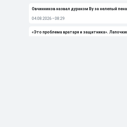
Овчинников назвал дураком Ву за нелепый пена
04.08.2026
•
08:29
«Это проблема вратаря и защитника». Лапочки
02.08.2026
•
23:19
Гаджиев поделился ожиданиями от сезона-202
02.08.2026
•
07:49
Больше новостей
Выбор редакции