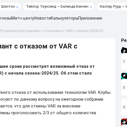
н Шелтон
Тейлор Таунсенд — Белинда Бенчич
Каспер Рууд — 
гнозы
Матч-центр
Новости
Калькуляторы
Приложения
Л рассмотрят вариант с отказом от VAR с сезона-2024/25
Ре
ант с отказом от VAR с
1
шие сроки рассмотрят возможный отказ от
 с начала сезона-2024/25. Об этом стало
2
лного отказа от использования технологии VAR. Клубы
осуют по данному вопросу на ежегодном собрании.
чается, что для отмены VAR за внесение
3
лжны проголосовать 2/3 от общего количества