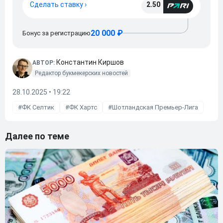
Сделать ставку ›
2.50
20 000 ₽
Бонус за регистрацию
Константин Киршов
АВТОР:
Редактор букмекерских новостей
28.10.2025 • 19:22
ФК Селтик
ФК Хартс
Шотландская Премьер-Лига
Далее по теме