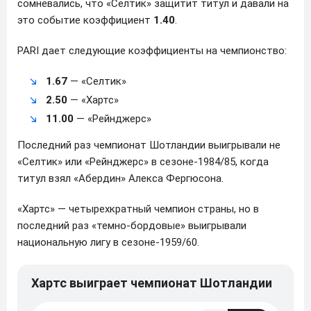
сомневались, что «Селтик» защитит титул и давали на
это событие коэффициент
1.40
.
PARI дает следующие коэффициенты на чемпионство:
1.67
— «Селтик»
2.50
— «Хартс»
11.00
— «Рейнджерс»
Последний раз чемпионат Шотландии выигрывали не
«Селтик» или «Рейнджерс» в сезоне-1984/85, когда
титул взял «Абердин» Алекса Фергюсона.
«Хартс» — четырехкратный чемпион страны, но в
последний раз «темно-бордовые» выигрывали
национальную лигу в сезоне-1959/60.
Хартс выиграет чемпионат Шотландии