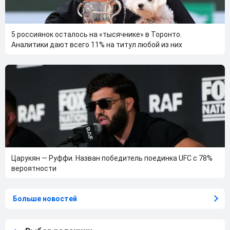
5 россиянок осталось на «тысячнике» в Торонто.
Аналитики дают всего 11% на титул любой из них
Царукян — Руффи. Назван победитель поединка UFC с 78%
вероятности
Больше новостей