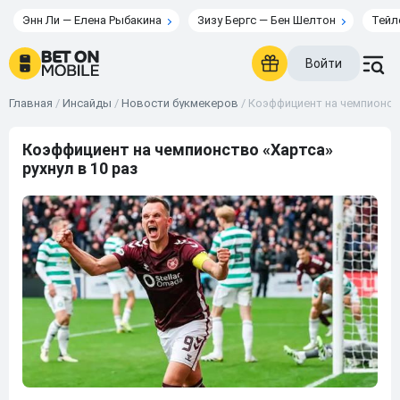
Энн Ли — Елена Рыбакина
Зизу Бергс — Бен Шелтон
Тейл
Войти
Главная
/
Инсайды
/
Новости букмекеров
/
Коэффициент на чемпионств
Коэффициент на чемпионство «Хартса»
рухнул в 10 раз