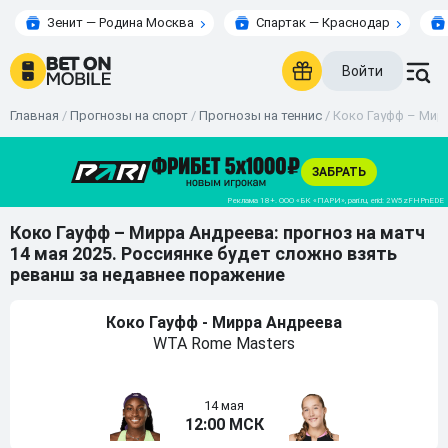
Зенит — Родина Москва
Спартак — Краснодар
Войти
Главная
/
Прогнозы на спорт
/
Прогнозы на теннис
/
Коко Гауфф – Мирр
Коко Гауфф – Мирра Андреева: прогноз на матч
14 мая 2025. Россиянке будет сложно взять
реванш за недавнее поражение
Коко Гауфф - Мирра Андреева
WTA Rome Masters
14 мая
12:00 МСК