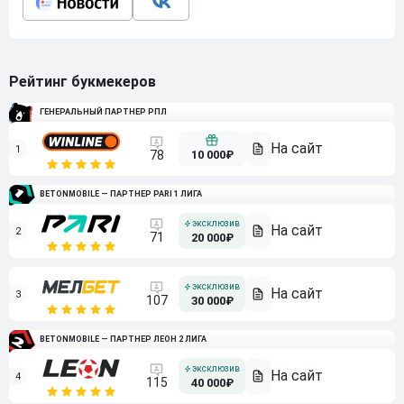
Рейтинг букмекеров
ГЕНЕРАЛЬНЫЙ ПАРТНЕР РПЛ
1
10 000₽
78
BETONMOBILE — ПАРТНЕР PARI 1 ЛИГА
2
71
20 000₽
3
107
30 000₽
BETONMOBILE — ПАРТНЕР ЛЕОН 2 ЛИГА
4
115
40 000₽