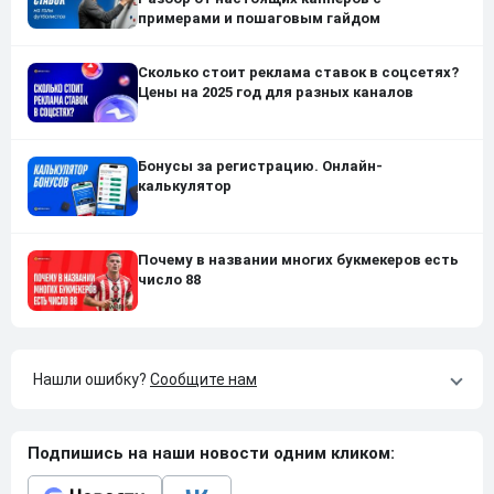
примерами и пошаговым гайдом
Сколько стоит реклама ставок в соцсетях?
Цены на 2025 год для разных каналов
Бонусы за регистрацию. Онлайн-
калькулятор
Почему в названии многих букмекеров есть
число 88
Нашли ошибку?
Сообщите нам
Подпишись на наши новости одним кликом: