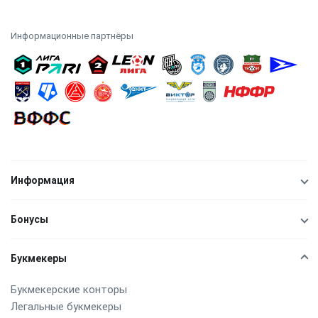
Информационные партнёры
Информация
Бонусы
Букмекеры
Букмекерские конторы
Легальные букмекеры