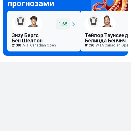
1.65
Зизу Бергс
Тейлор Таунсенд
Бен Шелтон
Белинда Бенчич
21:00
ATP Canadian Open
01:30
WTA Canadian Open