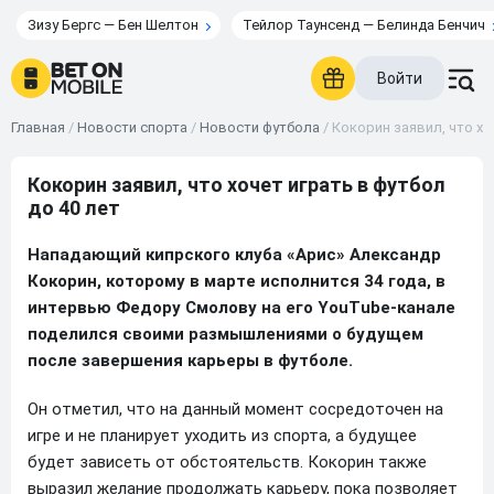
Зизу Бергс — Бен Шелтон
Тейлор Таунсенд — Белинда Бенчич
Войти
Главная
/
Новости спорта
/
Новости футбола
/
Кокорин заявил, что хо
Кокорин заявил, что хочет играть в футбол
до 40 лет
Нападающий кипрского клуба «Арис» Александр
Кокорин, которому в марте исполнится 34 года, в
интервью Федору Смолову на его YouTube-канале
поделился своими размышлениями о будущем
после завершения карьеры в футболе.
Он отметил, что на данный момент сосредоточен на
игре и не планирует уходить из спорта, а будущее
будет зависеть от обстоятельств. Кокорин также
выразил желание продолжать карьеру, пока позволяет