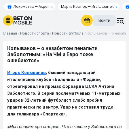
Локомотив — Акрон
Марта Костюк — Ига Швентек
Войти
Главная
/
Новости спорта
/
Новости футбола
/
Колыванов – о незабит
Колыванов – о незабитом пенальти
Заболотным: «На ЧМ и Евро тоже
ошибаются»
Игорь Колыванов
, бывший нападающий
итальянских клубов «Болонья» и «Фоджа»,
отреагировал на промах форварда ЦСКА Антона
Заболотного. В серии послематчевых 11-метровых
ударов 32-летний футболист слабо пробил
практически по центру. Удар не составил труда
для голкипера «Спартака».
«Мы говорим про лотерею. Что в голове у Заболотного на