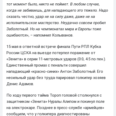
тот момент было, никто не поймет. В любом случае,
когда не забиваешь, для нападающего это тяжело. Надо
сказать честно, удар не на силу даже, даже не на
исполнительское мастерство. Неудачно совсем пробил
Заболотный. Но на чемпионатах мира и Европы тоже
ошибаются»
, – напомнил Колыванов.
15 мая в ответной встрече финала Пути РПЛ Кубка
России ЦСКА на выезде потерпел поражение от
«Зенита» в серии 11-метровых ударов (0:0, 4:5 по пен.).
Единственный промах с пенальти совершил
нападающий «красно-синих» Антон Заболотный. Его
несильный удар без труда парировал голкипер хозяев
Денис Адамов.
По ходу первого тайма Тороп головой столкнулся с
защитником «Зенита» Нуралы Алипом и покинул поле
на электрокаре. Позднее в пресс-службе «армейцев»
сообщили, что у голкипера диагностированы