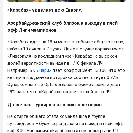
«Карабах» удивляет всю Европу.
Азербайджанский клуб близок к выходу в плей-
офф Лиги чемпионов
«Карабах» идет на 18-м месте в таблице общего этапа,
набрав 10 очков в 7 турах. Даже в случае поражения от
«Ливерпуля» в последнем туре «Карабах» с высокой
долей вероятности выйдет в 1/16 финала ЛЧ.
Например, БК «
Пари»
дает коэффициент 130.00, что это
не случится, данная котировка соответствует 0.77%.
Суперкомпьютер Opta согласен с букмекерами и дает
99% на то, что «Карабах» сыграет в плей-офф ЛЧ.
До начала турнира в это никто не верил
На старте общего этапа команда шла в группе
аутсайдеров – букмекеры давали на выход в плей-офф
кэф 8.00. Напомним, «Карабах» в этом розыгрыше ЛЧ