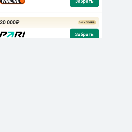
20 000₽
40 000₽
15 000₽
Промокоды