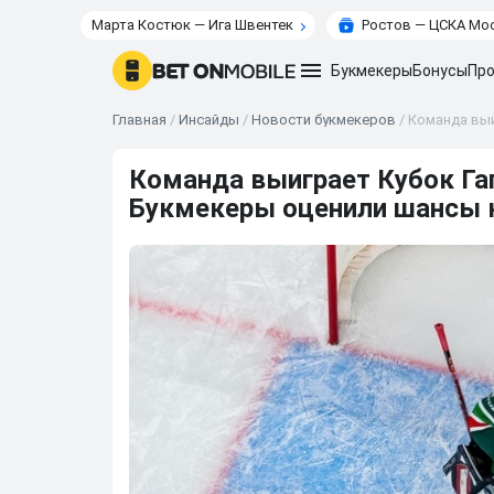
Марта Костюк — Ига Швентек
Ростов — ЦСКА Мо
Букмекеры
Бонусы
Про
Главная
/
Инсайды
/
Новости букмекеров
/
Команда выи
Команда выиграет Кубок Гаг
Букмекеры оценили шансы