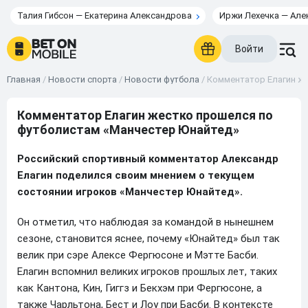
Талия Гибсон — Екатерина Александрова
Иржи Лехечка — Але
Войти
Главная
/
Новости спорта
/
Новости футбола
/
Комментатор Елагин ж
Комментатор Елагин жестко прошелся по
футболистам «Манчестер Юнайтед»
Российский спортивный комментатор Александр
Елагин поделился своим мнением о текущем
состоянии игроков «Манчестер Юнайтед».
Он отметил, что наблюдая за командой в нынешнем
сезоне, становится яснее, почему «Юнайтед» был так
велик при сэре Алексе Фергюсоне и Мэтте Басби.
Елагин вспомнил великих игроков прошлых лет, таких
как Кантона, Кин, Гиггз и Бекхэм при Фергюсоне, а
также Чарльтона, Бест и Лоу при Басби. В контексте