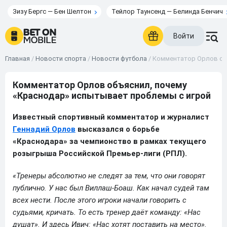
Зизу Бергс — Бен Шелтон
Тейлор Таунсенд — Белинда Бенчич
Войти
Главная
/
Новости спорта
/
Новости футбола
/
Комментатор Орлов объ
Комментатор Орлов объяснил, почему
«Краснодар» испытывает проблемы с игрой
Известный спортивный комментатор и журналист
Геннадий Орлов
высказался о борьбе
«Краснодара» за чемпионство в рамках текущего
розыгрыша Российской Премьер-лиги (РПЛ).
«Тренеры абсолютно не следят за тем, что они говорят
публично. У нас был Виллаш-Боаш. Как начал судей там
всех нести. После этого игроки начали говорить с
судьями, кричать. То есть тренер даёт команду: «Нас
душат». И здесь Ивич: «Нас хотят поставить на место».