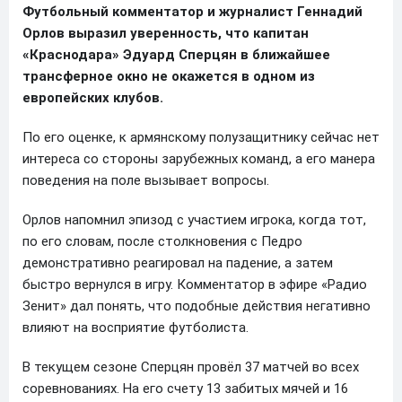
Футбольный комментатор и журналист Геннадий
Орлов выразил уверенность, что капитан
«Краснодара» Эдуард Сперцян в ближайшее
трансферное окно не окажется в одном из
европейских клубов.
По его оценке, к армянскому полузащитнику сейчас нет
интереса со стороны зарубежных команд, а его манера
поведения на поле вызывает вопросы.
Орлов напомнил эпизод с участием игрока, когда тот,
по его словам, после столкновения с Педро
демонстративно реагировал на падение, а затем
быстро вернулся в игру. Комментатор в эфире «Радио
Зенит» дал понять, что подобные действия негативно
влияют на восприятие футболиста.
В текущем сезоне Сперцян провёл 37 матчей во всех
соревнованиях. На его счету 13 забитых мячей и 16