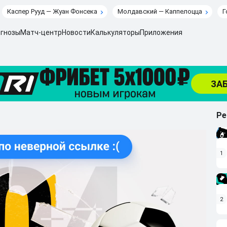
Каспер Рууд — Жуан Фонсека
Молдавский — Каппелоцца
Г
гнозы
Матч-центр
Новости
Калькуляторы
Приложения
Ре
1
2