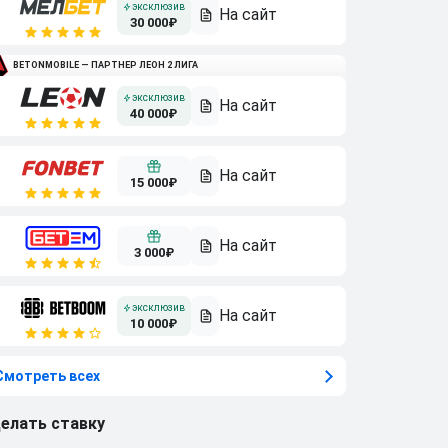
30 000₽
BETONMOBILE — ПАРТНЕР ЛЕОН 2 ЛИГА
40 000₽
15 000₽
3 000₽
10 000₽
Смотреть всех
елать ставку