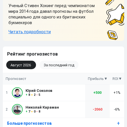
Ученый Стивен Хокинг перед чемпионатом
мира 2014 года давал прогнозы на футбол
специально для одного из британских
букмекеров
Рейтинг прогнозистов
Август 2026
За последний год
Прогнозист
Прибыль
ROI
Юрий Соколов
1
+
500
+1%
+
8
=
2
-
5
Николай Караман
2
-2060
-6%
+
7
=
0
-
8
Больше прогнозистов