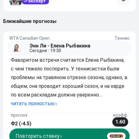
эксперт
ближайшие прогнозы
WTA Canadian Open
Теннис
Энн Ли - Елена Рыбакина
Сегодня
•
19:30
Фаворитом встречи считается Елена Рыбакина,
с чем тяжело поспорить. У теннисистки были
проблемы на травяном отрезке сезона, однако, в
общем, она проводит хороший сезон, и на харде
по всем раскладам должна уверенно
разобраться с куда менее рейтинговой
читать полностью
противницей. Тем более повторим, что Энн Ли в
прогноз
коэфф
последнее время по игре не впечатляет, и
1.60
Ф2 (-4.5)
американка в
Повторить ставку