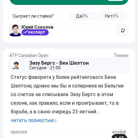
Сыграет ли ставка?
Да
0%
Нет
0%
Юрий Соколов
эксперт
ATP Canadian Open
Теннис
Зизу Бергс - Бен Шелтон
Сегодня
•
21:00
Статус фаворита у более рейтингового Бена
Шелтона, однако мы бы и соперника из Бельгии
со счетов не списывали. Зизу Бергс в этом
сезоне, как правило, если и проигрывает, то в
борьбе, а в свою очередь 23-летний
американский теннисист стабильностью не
читать полностью
отличается, и легко у него справиться с более
прогноз
коэфф
опытным представителем Бельгии наверняка не