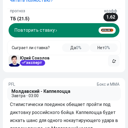
свою очередь и Жуан Фонсека не особо
читать полностью
стабилен, чередуя успешные встречи с
прогноз
коэфф
неудачными. Поэтому предполагаем, что, как и
1.62
ТБ (21.5)
на «Ролан Гарр
Повторить ставку
Сыграет ли ставка?
Да
0%
Нет
0%
Юрий Соколов
эксперт
PFL
Бокс и ММА
Молдавский - Каппелоцца
Завтра
•
03:00
Стилистически поединок обещает пройти под
диктовку российского бойца. Каппелоцца будет
искать шанс для одного нокаутирующего удара в