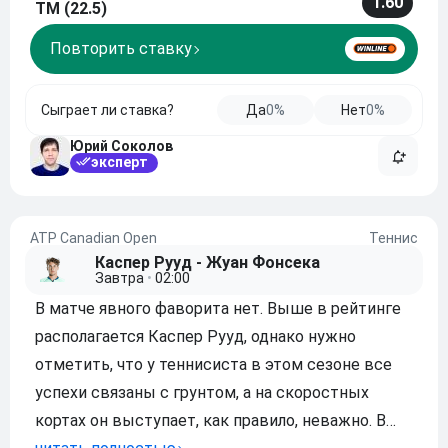
1.60
ТМ (22.5)
Повторить ставку
Сыграет ли ставка?
Да
0%
Нет
0%
Юрий Соколов
эксперт
ATP Canadian Open
Теннис
Каспер Рууд - Жуан Фонсека
Завтра
•
02:00
В матче явного фаворита нет. Выше в рейтинге
располагается Каспер Рууд, однако нужно
отметить, что у теннисиста в этом сезоне все
успехи связаны с грунтом, а на скоростных
кортах он выступает, как правило, неважно. В