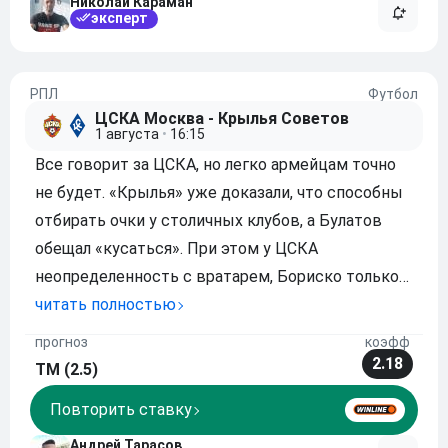
Николай Караман
эксперт
РПЛ
Футбол
ЦСКА Москва - Крылья Советов
1 августа
•
16:15
Все говорит за ЦСКА, но легко армейцам точно
не будет. «Крылья» уже доказали, что способны
отбирать очки у столичных клубов, а Булатов
обещал «кусаться». При этом у ЦСКА
неопределенность с вратарем, Бориско только
вливается в коллектив, а Тороп в первом туре
читать полностью
выглядел неуверенно. В таких условиях голы
прогноз
коэфф
вряд ли посыплются градом. Ставка на «тотал
2.18
ТМ (2.5)
мень
Повторить ставку
Андрей Тарасов