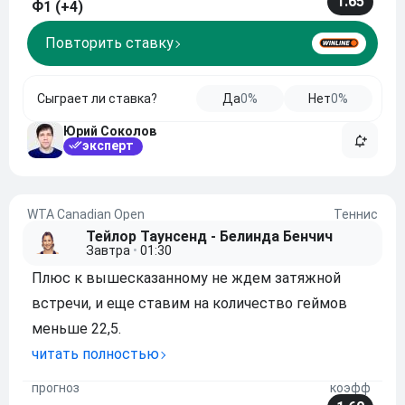
1.65
Ф1 (+4)
получится.
Повторить ставку
Сыграет ли ставка?
Да
0%
Нет
0%
Юрий Соколов
эксперт
WTA Canadian Open
Теннис
Тейлор Таунсенд - Белинда Бенчич
Завтра
•
01:30
Плюс к вышесказанному не ждем затяжной
встречи, и еще ставим на количество геймов
меньше 22,5.
читать полностью
прогноз
коэфф