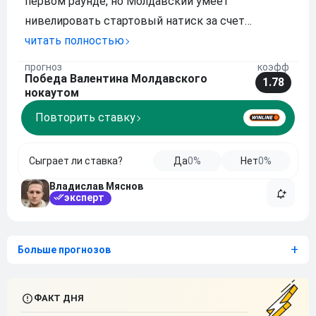
первом раунде, но Молдавский умеет
нивелировать стартовый натиск за счет
грамотной работы в клинче и своевременных
читать полностью
переводов на землю. Измотав бразильца
прогноз
коэфф
Победа Валентина Молдавского
постоянным давлением и контролем в партере,
1.78
нокаутом
Валентин заставит оп
Повторить ставку
Сыграет ли ставка?
Да
0%
Нет
0%
Владислав Мяснов
эксперт
Больше прогнозов