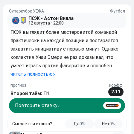
Суперкубок УЕФА
Футбол
ПСЖ - Астон Вилла
12 августа
•
22:00
ПСЖ выглядит более мастеровитой командой
практически на каждой позиции и постарается
захватить инициативу с первых минут. Однако
коллектив Унаи Эмери не раз доказывал, что
умеет играть против фаворитов и способен
терпеливо ждать своего шанса. Если английский
читать полностью
клуб сумеет выдержать стартовое давление,
прогноз
коэфф
финал может получиться очень напряженным и
2.11
Второй тайм: П1
сохран
Повторить ставку
Сыграет ли ставка?
Да
0%
Нет
0%