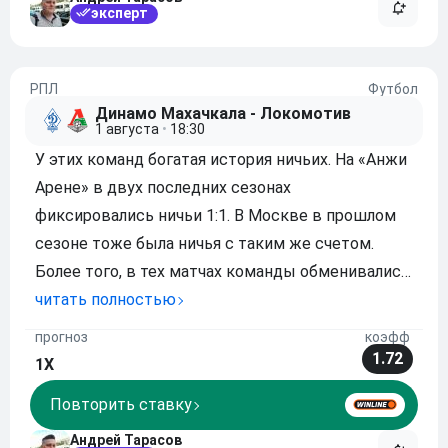
эксперт
РПЛ
Футбол
Динамо Махачкала - Локомотив
1 августа
•
18:30
У этих команд богатая история ничьих. На «Анжи
Арене» в двух последних сезонах
фиксировались ничьи 1:1. В Москве в прошлом
сезоне тоже была ничья с таким же счетом.
Более того, в тех матчах команды обменивались
голами в концовке В Каспийске отличился
читать полностью
дебютант Миро, в Москве - Сесар Монтес на 87-
прогноз
коэфф
й минуте. Так что традиция ничейных исходов в
1.72
1X
этом про
Повторить ставку
Андрей Тарасов