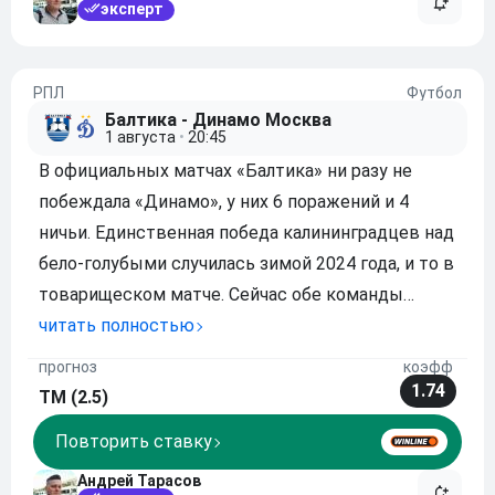
эксперт
РПЛ
Футбол
Балтика - Динамо Москва
1 августа
•
20:45
В официальных матчах «Балтика» ни разу не
побеждала «Динамо», у них 6 поражений и 4
ничьи. Единственная победа калининградцев над
бело-голубыми случилась зимой 2024 года, и то в
товарищеском матче. Сейчас обе команды
играют без своих ключевых исполнителей. У
читать полностью
хозяев выпали лидеры, у гостей не налажена
прогноз
коэфф
игра в атаке. Скорее всего, нас ждет вязкое, нер
1.74
ТМ (2.5)
Повторить ставку
Андрей Тарасов