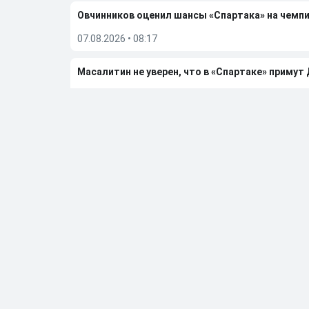
Овчинников оценил шансы «Спартака» на чемп
07.08.2026
•
08:17
Масалитин не уверен, что в «Спартаке» примут
06.08.2026
•
08:26
Овчинников назвал дураком Ву за нелепый пена
04.08.2026
•
08:29
«Это проблема вратаря и защитника». Лапочки
02.08.2026
•
23:19
Больше новостей
Выбор редакции