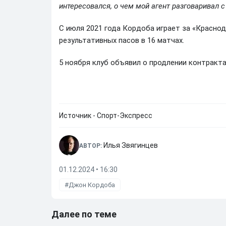
интересовался, о чем мой агент разговаривал с
С июля 2021 года Кордоба играет за «Краснода
результативных пасов в 16 матчах.
5 ноября клуб объявил о продлении контракта
Источник - Спорт-Экспресс
Илья Звягинцев
АВТОР:
01.12.2024 • 16:30
Джон Кордоба
Далее по теме