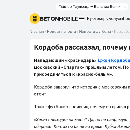
Тейлор Таунсенд — Белинда Бенчич
Букмекеры
Бонусы
Про
Главная
/
Новости спорта
/
Новости футбола
/
Кордоба 
Кордоба рассказал, почему 
Нападающий «Краснодара»
Джон Кордоб
московский «Спартак» прошлым летом. По 
присоединяться к «красно-белым».
Кордоба заверил, что история с московским к
стоит.
Также футболист пояснил, почему он принял р
«Зенит» выходил на меня? Да, но не напрямую. 
общался. Контакты были во время Кубка Амери