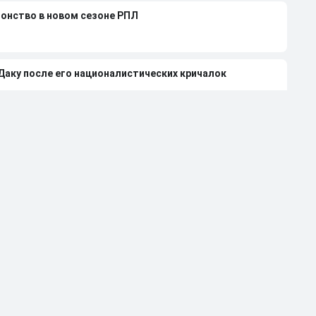
ионство в новом сезоне РПЛ
 Даку после его националистических кричалок
льти в матче «Спартака»
н объяснил курьезный пенальти в матче «Спартака»