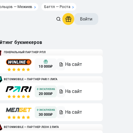
ольцов — Межиев
Баттл — Роста
Войти
йтинг букмекеров
ГЕНЕРАЛЬНЫЙ ПАРТНЕР РПЛ
10 000₽
BETONMOBILE — ПАРТНЕР PARI 1 ЛИГА
20 000₽
30 000₽
BETONMOBILE — ПАРТНЕР ЛЕОН 2 ЛИГА