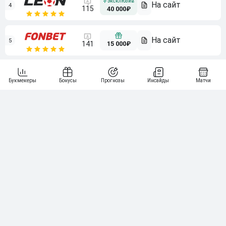
4
115
40 000₽
5
15 000₽
141
6
3 000₽
19
7
64
10 000₽
Смотреть всех