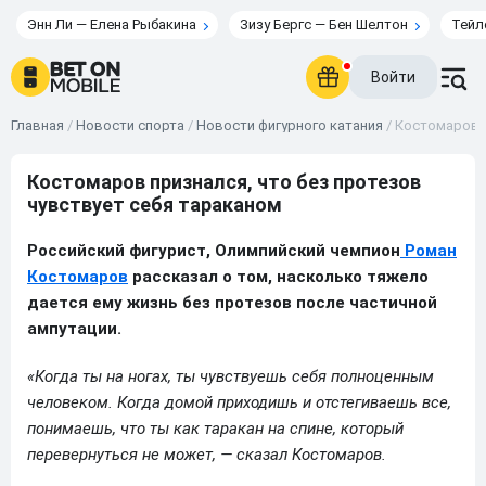
Энн Ли — Елена Рыбакина
Зизу Бергс — Бен Шелтон
Тейл
Войти
Главная
/
Новости спорта
/
Новости фигурного катания
/
Костомаров п
Костомаров признался, что без протезов
чувствует себя тараканом
Российский фигурист, Олимпийский чемпион
Роман
Костомаров
рассказал о том, насколько тяжело
дается ему жизнь без протезов после частичной
ампутации.
«Когда ты на ногах, ты чувствуешь себя полноценным
человеком. Когда домой приходишь и отстегиваешь все,
понимаешь, что ты как таракан на спине, который
перевернуться не может, — сказал Костомаров.