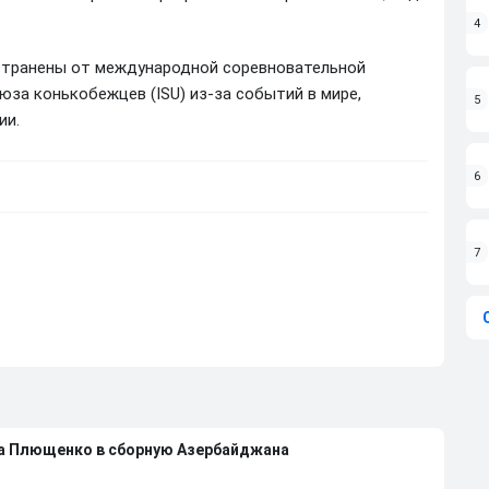
4
странены от международной соревновательной
за конькобежцев (ISU) из-за событий в мире,
5
ии.
6
7
на Плющенко в сборную Азербайджана