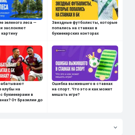
е зеленого леса —
Звездные футболисты, которые
ли заслоняют
попались на ставках в
 картину
букмекерских конторах
арабатывают
Ошибка выжившего в ставках
 клубы на
на спорт. Что это и как может
 с букмекерами в
мешать игре?
анах? От Бразилии до