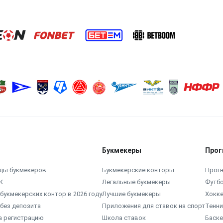
Букмекеры
Прог
ды букмекеров
Букмекерские конторы
Прогн
К
Легальные букмекеры
Футб
букмекерских контор в 2026 году
Лучшие букмекеры
Хокк
без депозита
Приложения для ставок на спорт
Тенни
а регистрацию
Школа ставок
Баск