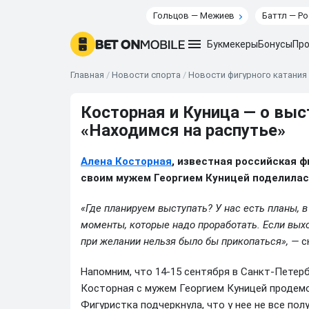
Гольцов — Межиев
Баттл — Ро
Букмекеры
Бонусы
Про
Главная
/
Новости спорта
/
Новости фигурного катания
Косторная и Куница — о выс
«Находимся на распутье»
Алена Косторная
, известная российская 
своим мужем Георгием Куницей поделилас
«Где планируем выступать? У нас есть планы, в
моменты, которые надо проработать. Если выхо
при желании нельзя было бы прикопаться», —
с
Напомним, что 14-15 сентября в Санкт-Петер
Косторная с мужем Георгием Куницей продем
Фигуристка подчеркнула, что у нее не все пол