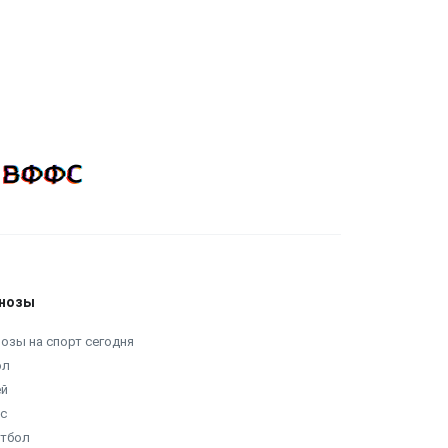
нозы
озы на спорт сегодня
ол
ей
с
етбол