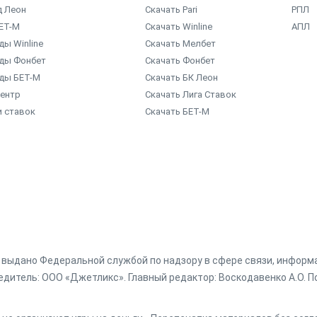
д Леон
Скачать Pari
РПЛ
ЕТ-М
Скачать Winline
АПЛ
ы Winline
Скачать Мелбет
ды Фонбет
Скачать Фонбет
ды БЕТ-М
Скачать БК Леон
центр
Скачать Лига Ставок
и ставок
Скачать БЕТ-М
г. выдано Федеральной службой по надзору в сфере связи, инфор
дитель: ООО «Джетликс». Главный редактор: Воскодавенко А.О. По