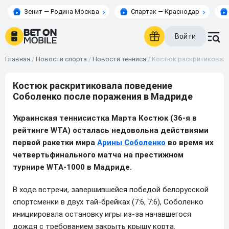
Зенит — Родина Москва
Спартак — Краснодар
Войти
Главная
/
Новости спорта
/
Новости тенниса
/
Костюк раскритиковала
Костюк раскритиковала поведение
Соболенко после поражения в Мадриде
Украинская теннисистка Марта Костюк (36-я в
рейтинге WTA) осталась недовольна действиями
первой ракетки мира
Арины Соболенко
во время их
четвертьфинального матча на престижном
турнире WTA-1000 в Мадриде.
В ходе встречи, завершившейся победой белорусской
спортсменки в двух тай-брейках (7:6, 7:6), Соболенко
инициировала остановку игры из-за начавшегося
дождя с требованием закрыть крышу корта.