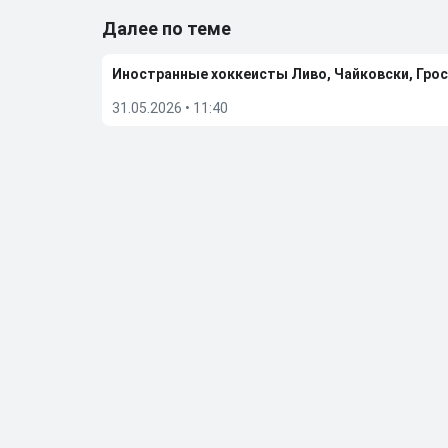
Далее по теме
Иностранные хоккеисты Ливо, Чайковски, Грос
31.05.2026
•
11:40
ИИХФ примет решение о допуске отдельно по 
29.05.2026
•
12:15
TMZ назвал причину смерти четырехкратного 
29.05.2026
•
11:31
«Вегас» обыграл «Колорадо» и вышел в финал п
27.05.2026
•
06:50
Больше новостей