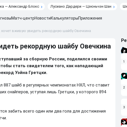
ка — Александр Блокс
Лусиано Дардери — Цзюньчэн Шан
Ше
гнозы
Матч-центр
Новости
Калькуляторы
Приложения
 хочет вживую увидеть рекордную шайбу Овечкина
Ре
идеть рекордную шайбу Овечкина
ступавший за сборную России, поделился своими
1
чтобы стать свидетелем того, как нападающий
екорд Уэйна Гретцки.
л 887 шайб в регулярных чемпионатах НХЛ, что ставит
2
ших снайперов, уступая лишь Гретцки, у которого 894
3
тся забить всего один или два гола для достижения
тчи.