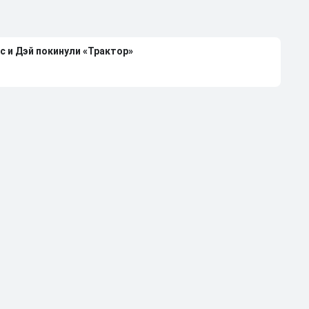
с и Дэй покинули «Трактор»
каждой российской сборной
чемпиона НХЛ Клода Лемье
лей-офф НХЛ-2026 при 4-0 в серии