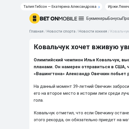
Талия Гибсон — Екатерина Александрова
Иржи Лехеч
Букмекеры
Бонусы
Про
Главная
/
Новости спорта
/
Новости хоккея
/
Ковальчук
Ковальчук хочет вживую ув
Олимпийский чемпион Илья Ковальчук, вы
планами. Он намерен отправиться в США, 
«Вашингтона» Александр Овечкин побьет р
На данный момент 39-летний Овечкин заброси
его на второе место в истории лиги среди луч
гола.
Ковальчук отметил, что если Овечкину остане
этого рекорда, он обязательно приедет на ма