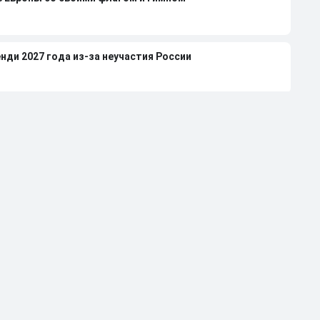
нди 2027 года из-за неучастия России
леной Вяльбе и Дмитрием Свищевым