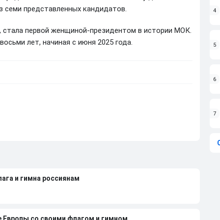
з семи представленных кандидатов.
4
д, стала первой женщиной-президентом в истории МОК.
осьми лет, начиная с июня 2025 года.
5
6
7
лага и гимна россиянам
е Европы со своими флагом и гимном