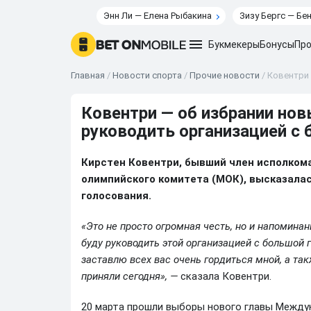
Энн Ли — Елена Рыбакина
Зизу Бергс — Бе
Букмекеры
Бонусы
Про
Главная
/
Новости спорта
/
Прочие новости
/
Ковентри 
Ковентри — об избрании нов
руководить организацией с
Кирстен Ковентри, бывший член исполком
олимпийского комитета (МОК), высказалас
голосования.
«Это не просто огромная честь, но и напоминан
буду руководить этой организацией с большой 
заставлю всех вас очень гордиться мной, а та
приняли сегодня», —
сказала Ковентри.
20 марта прошли выборы нового главы Между