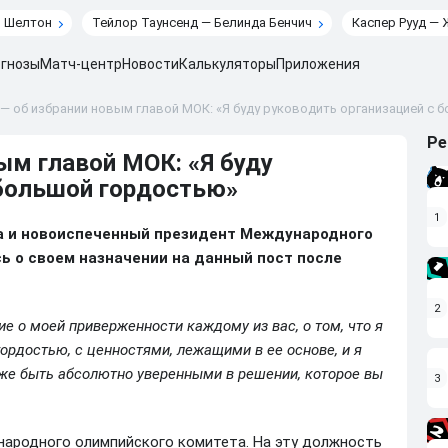
н Шелтон
Тейлор Таунсенд — Белинда Бенчич
Каспер Рууд — 
гнозы
Матч-центр
Новости
Калькуляторы
Приложения
— об избрании новым главой МОК: «Я буду руководить организацией с
Ре
ым главой МОК: «Я буду
 большой гордостью»
1
а и новоиспеченный президент Международного
ь о своем назначении на данный пост после
2
ие о моей приверженности каждому из вас, о том, что я
гордостью, с ценностями, лежащими в ее основе, и я
кже быть абсолютно уверенными в решении, которое вы
3
народного олимпийского комитета. На эту должность