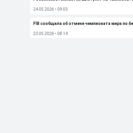
24.05.2026
•
09:03
FIB сообщила об отмене чемпионата мира по бе
23.05.2026
•
08:14
Дмитрий Губерниев подвел итоги встречи с Е
20.05.2026
•
12:55
Больше новостей
Выбор редакции