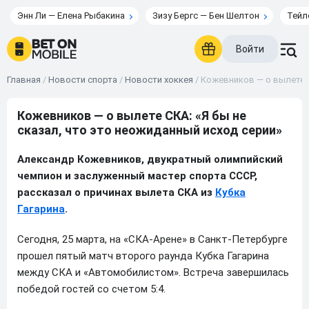
Энн Ли — Елена Рыбакина
Зизу Бергс — Бен Шелтон
Тейл
Войти
Главная
/
Новости спорта
/
Новости хоккея
/
Кожевников — о вылете С
Кожевников — о вылете СКА: «Я бы не
сказал, что это неожиданный исход серии»
Александр Кожевников, двукратный олимпийский
чемпион и заслуженный мастер спорта СССР,
рассказал о причинах вылета СКА из
Кубка
Гагарина
.
Сегодня, 25 марта, на «СКА-Арене» в Санкт-Петербурге
прошел пятый матч второго раунда Кубка Гагарина
между СКА и «Автомобилистом». Встреча завершилась
победой гостей со счетом 5:4.