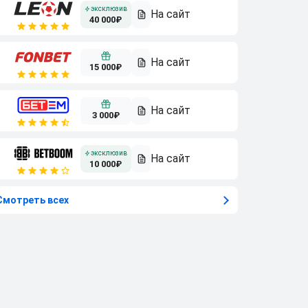
40 000₽
15 000₽
3 000₽
10 000₽
Смотреть всех