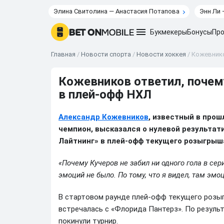
Элина Свитолина — Анастасия Потапова
Энн Ли 
Букмекеры
Бонусы
Про
Главная
/
Новости спорта
/
Новости хоккея
/
Кожевнико
Кожевников ответил, почему
в плей-офф НХЛ
Александр Кожевников
, известный в про
чемпион, высказался о нулевой результат
Лайтнинг» в плей-офф текущего розыгрыша
«Почему Кучеров не забил ни одного гола в се
эмоций не было. По тому, что я видел, там эмо
В стартовом раунде плей-офф текущего розы
встречалась с «Флорида Пантерз». По результ
покинули турнир.