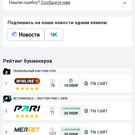
Нашли ошибку?
Сообщите нам
Подпишись на наши новости одним кликом:
Рейтинг букмекеров
ГЕНЕРАЛЬНЫЙ ПАРТНЕР РПЛ
1
10 000₽
78
BETONMOBILE — ПАРТНЕР PARI 1 ЛИГА
2
71
20 000₽
3
107
30 000₽