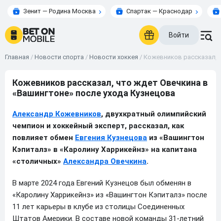
Зенит — Родина Москва
Спартак — Краснодар
Войти
Главная
/
Новости спорта
/
Новости хоккея
/
Кожевников рассказал, ч
Кожевников рассказал, что ждет Овечкина в
«Вашингтоне» после ухода Кузнецова
Александр Кожевников
, двухкратный олимпийский
чемпион и хоккейный эксперт, рассказал, как
повлияет обмен
Евгения Кузнецова
из «Вашингтон
Кэпиталз» в «Каролину Харрикейнз» на капитана
«столичных»
Александра Овечкина
.
В марте 2024 года Евгений Кузнецов был обменян в
«Каролину Харрикейнз» из «Вашингтон Кэпиталз» после
11 лет карьеры в клубе из столицы Соединенных
Штатов Америки. В составе новой команды 31-летний