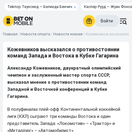
Тейлор Таунсенд — Белинда Бенчич
Каспер Рууд — Жуан Фонс
Войти
Главная
/
Новости спорта
/
Новости хоккея
/
Кожевников высказался 
Кожевников высказался о противостоянии
команд Запада и Востока в Кубке Гагарина
Александр Кожевников, двукратный олимпийский
чемпион и заслуженный мастер спорта СССР,
высказал мнение о противостоянии команд
Западной и Восточной конференций в Кубке
Гагарина.
В полуфиналах плей-офф Континентальной хоккейной
лиги (КХЛ) сыграют три команды Востока и один
представитель Запада: «Локомотив» – «Трактор» и
«Металлург» – «Автомобилист».