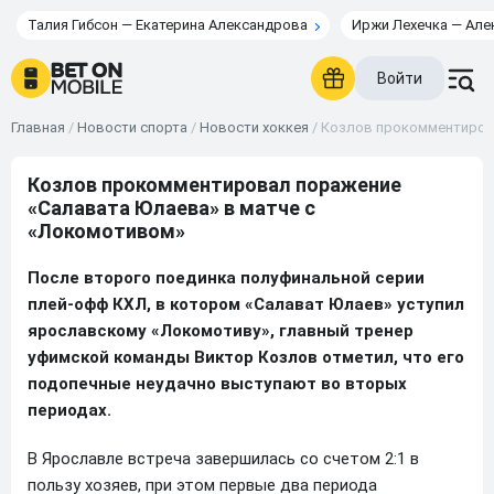
Талия Гибсон — Екатерина Александрова
Иржи Лехечка — Але
Войти
Главная
/
Новости спорта
/
Новости хоккея
/
Козлов прокомментирова
Козлов прокомментировал поражение
«Салавата Юлаева» в матче с
«Локомотивом»
После второго поединка полуфинальной серии
плей‑офф КХЛ, в котором «Салават Юлаев» уступил
ярославскому «Локомотиву», главный тренер
уфимской команды Виктор Козлов отметил, что его
подопечные неудачно выступают во вторых
периодах.
В Ярославле встреча завершилась со счетом 2:1 в
пользу хозяев, при этом первые два периода