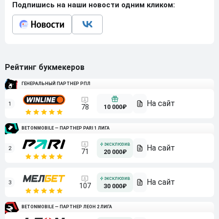
Подпишись на наши новости одним кликом:
Рейтинг букмекеров
ГЕНЕРАЛЬНЫЙ ПАРТНЕР РПЛ
1
10 000₽
78
BETONMOBILE — ПАРТНЕР PARI 1 ЛИГА
2
71
20 000₽
3
107
30 000₽
BETONMOBILE — ПАРТНЕР ЛЕОН 2 ЛИГА