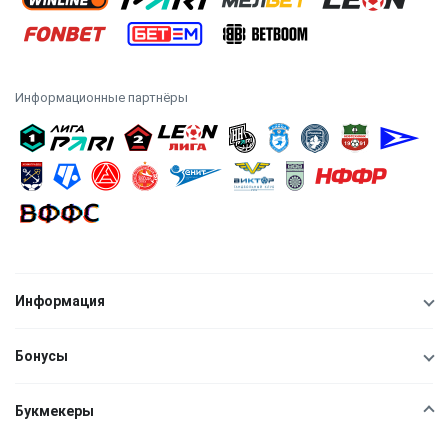
Информационные партнёры
Информация
Бонусы
Букмекеры