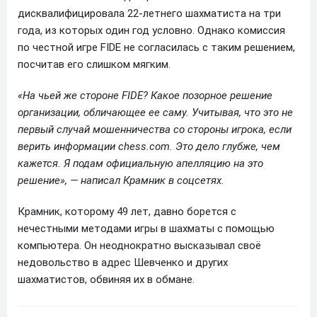
дисквалифицировала 22-летнего шахматиста на три
года, из которых один год условно. Однако комиссия
по честной игре FIDE не согласилась с таким решением,
посчитав его слишком мягким.
«На чьей же стороне FIDE? Какое позорное решение
организации, обличающее ее саму. Учитывая, что это не
первый случай мошенничества со стороны игрока, если
верить информации chess.com. Это дело глубже, чем
кажется. Я подам официальную апелляцию на это
решение», — написал Крамник в соцсетях.
Крамник, которому 49 лет, давно борется с
нечестными методами игры в шахматы с помощью
компьютера. Он неоднократно высказывал своё
недовольство в адрес Шевченко и других
шахматистов, обвиняя их в обмане.