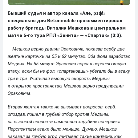
Бывший судья и автор канала «Але, рэф!»
специально для Betonmobile прокомментировал
работу бригады Виталия Мешкова в центральном
матче 6-го тура РПЛ «Зенита» — «Спартак» (0:0).
— Мешков верно удалил Эраковича, показав сербу две
желтые карточки на 55 и 62 минутах. Оба фола заработал
Медина. На 55 минуте Эракович сорвал перспективную
атаку: если бы не фол, «спартаковцы» убегали бы в атаку
три в три. Учитывая высокую скорость Медины
и открытое пространство, Мешков верно предупредил
Эраковича.
Вторая желтая также не вызывает вопросов: серб,
опоздав, пошел в грубый отбор против Медины,
на высокой скорости намеренно «срубил» соперника.
Перспективы атаки было меньше. Думаю, Мешков
наказал за грубую игру, учитывая такие критерии, как