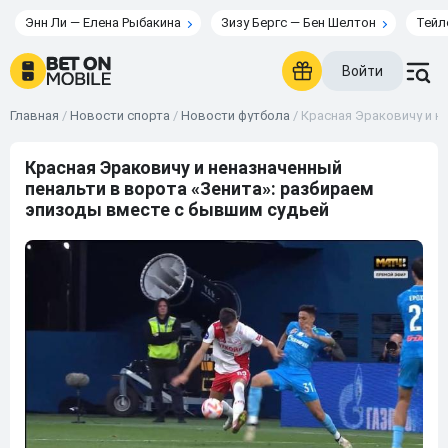
Энн Ли — Елена Рыбакина
Зизу Бергс — Бен Шелтон
Тейл
Войти
Главная
/
Новости спорта
/
Новости футбола
/
Красная Эраковичу и н
Красная Эраковичу и неназначенный
пенальти в ворота «Зенита»: разбираем
эпизоды вместе с бывшим судьей