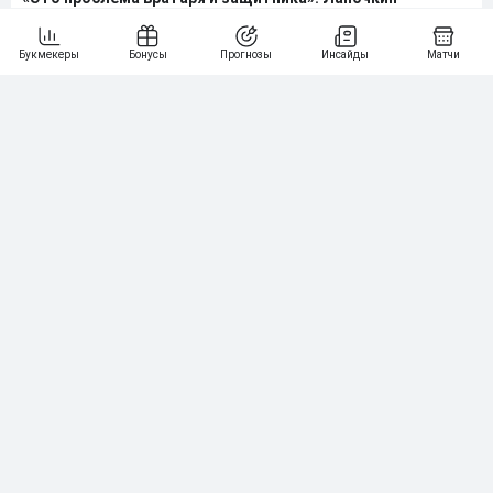
объяснил курьезный пенальти в матче «Спартака»
02.08.2026
•
23:19
Гаджиев поделился ожиданиями от сезона-2026/27 в
РПЛ
02.08.2026
•
07:49
Больше новостей
Выбор редакции
Звездные футболисты, которые попались
на ставках в букмекерских конторах
Инсайд трейдера Betfair — 18 параметров,
по которым букмекеры вычисляют умные
аккаунты