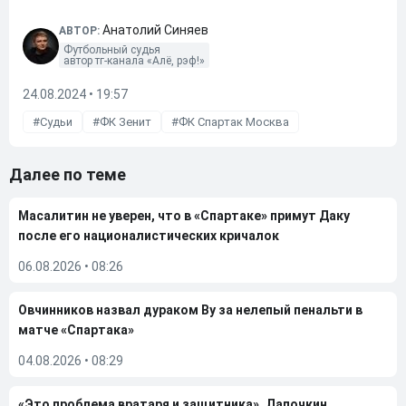
Анатолий Синяев
АВТОР:
Футбольный судья
автор тг-канала «Алё, рэф!»
24.08.2024 • 19:57
Судьи
ФК Зенит
ФК Спартак Москва
Далее по теме
Масалитин не уверен, что в «Спартаке» примут Даку
после его националистических кричалок
06.08.2026
•
08:26
Овчинников назвал дураком Ву за нелепый пенальти в
матче «Спартака»
04.08.2026
•
08:29
«Это проблема вратаря и защитника». Лапочкин