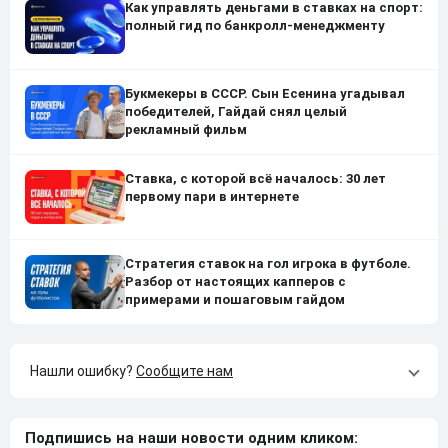
Как управлять деньгами в ставках на спорт:
полный гид по банкролл-менеджменту
Букмекеры в СССР. Сын Есенина угадывал
победителей, Гайдай снял целый
рекламный фильм
Ставка, с которой всё началось: 30 лет
первому пари в интернете
Стратегия ставок на гол игрока в футболе.
Разбор от настоящих капперов с
примерами и пошаговым гайдом
Нашли ошибку?
Сообщите нам
Подпишись на наши новости одним кликом: