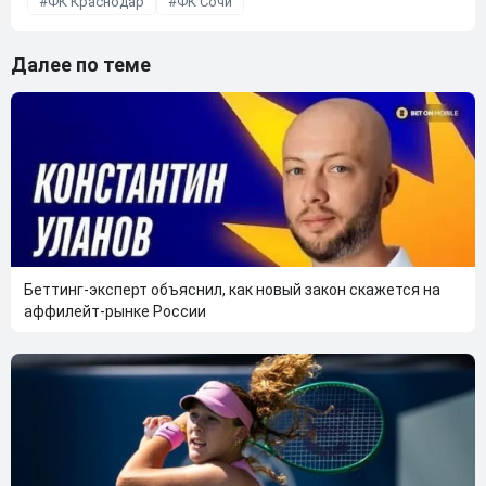
ФК Краснодар
ФК Сочи
Далее по теме
Беттинг-эксперт объяснил, как новый закон скажется на
аффилейт-рынке России