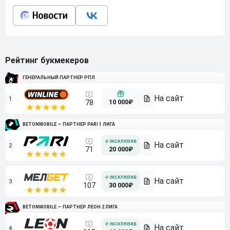
Рейтинг букмекеров
ГЕНЕРАЛЬНЫЙ ПАРТНЕР РПЛ
1
10 000₽
78
BETONMOBILE — ПАРТНЕР PARI 1 ЛИГА
2
71
20 000₽
3
107
30 000₽
BETONMOBILE — ПАРТНЕР ЛЕОН 2 ЛИГА
4