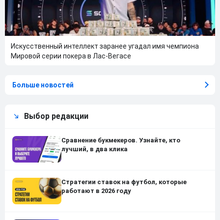
Искусственный интеллект заранее угадал имя чемпиона
Мировой серии покера в Лас-Вегасе
Больше новостей
Выбор редакции
Сравнение букмекеров. Узнайте, кто
лучший, в два клика
Стратегии ставок на футбол, которые
работают в 2026 году