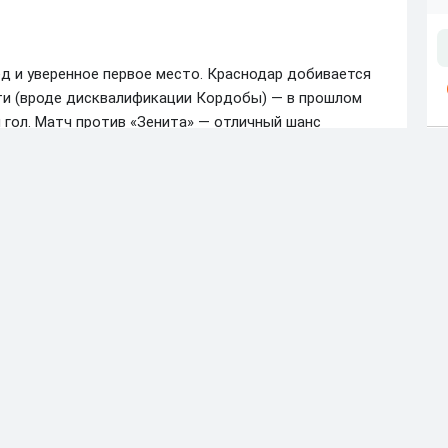
ед и уверенное первое место. Краснодар добивается
ти (вроде дисквалификации Кордобы) — в прошлом
 гол. Матч против «Зенита» — отличный шанс
ры и «Опта» по-прежнему считают именно питерцев
дар подходит к нему не в самой лучшей кадровой
, Густаво и Фуртадо. Стартовый состав все равно
двух составов у Краснодара нет.
тем более экспертов), кому нравится нынешний «Зенит».
и вообще российских), так игру еще тяжело смотреть.
я позиционка, и плохая форма Вендела, и проблемы
ь не хочется — в клубе и в сборной это два разных
араваев и Жерсон травмированы.