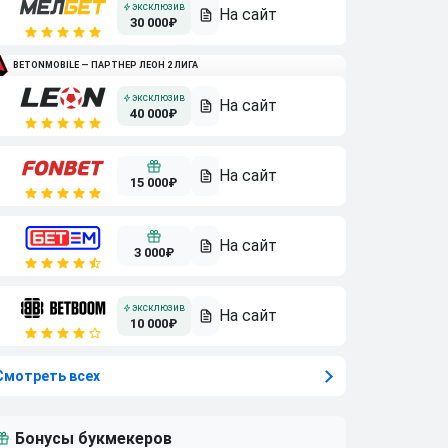
30 000₽
BETONMOBILE — ПАРТНЕР ЛЕОН 2 ЛИГА
40 000₽
15 000₽
3 000₽
10 000₽
Смотреть всех
Бонусы букмекеров