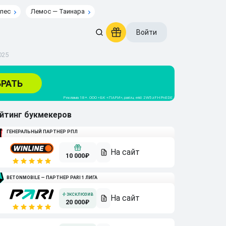
пес
Лемос — Таинара
Войти
025
йтинг букмекеров
ГЕНЕРАЛЬНЫЙ ПАРТНЕР РПЛ
10 000₽
BETONMOBILE — ПАРТНЕР PARI 1 ЛИГА
20 000₽