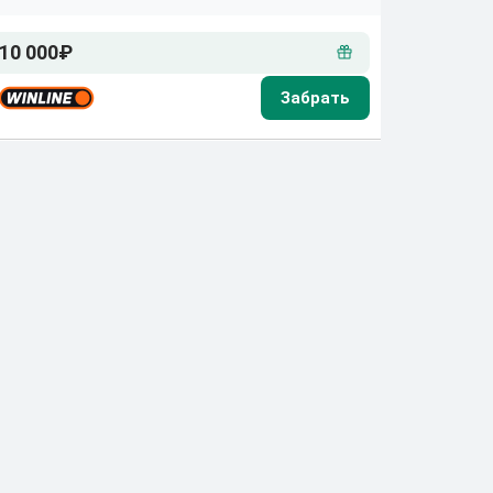
10 000₽
20 000₽
40 000₽
15 000₽