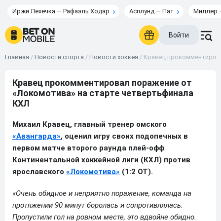
Иржи Лехечка — Рафаэль Ходар
Асплунд — Пат
Миллер 
Войти
Главная
/
Новости спорта
/
Новости хоккея
/
Кравец прокомментирова
Кравец прокомментировал поражение от
«Локомотива» на старте четвертьфинала
КХЛ
Михаил Кравец, главный тренер омского
«Авангарда»
, оценил игру своих подопечных в
первом матче второго раунда плей-офф
Континентальной хоккейной лиги (КХЛ) против
ярославского
«Локомотива»
(1:2 ОТ).
«Очень обидное и неприятно поражение, команда на
протяжении 90 минут боролась и сопротивлялась.
Пропустили гол на ровном месте, это вдвойне обидно.