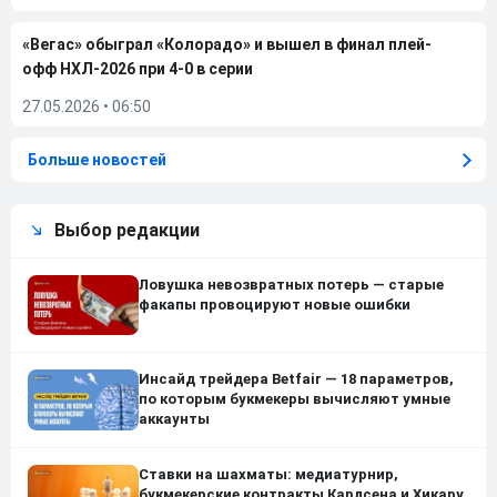
«Вегас» обыграл «Колорадо» и вышел в финал плей-
офф НХЛ-2026 при 4-0 в серии
27.05.2026
•
06:50
Больше новостей
Выбор редакции
Ловушка невозвратных потерь — старые
факапы провоцируют новые ошибки
Инсайд трейдера Betfair — 18 параметров,
по которым букмекеры вычисляют умные
аккаунты
Ставки на шахматы: медиатурнир,
букмекерские контракты Карлсена и Хикару,