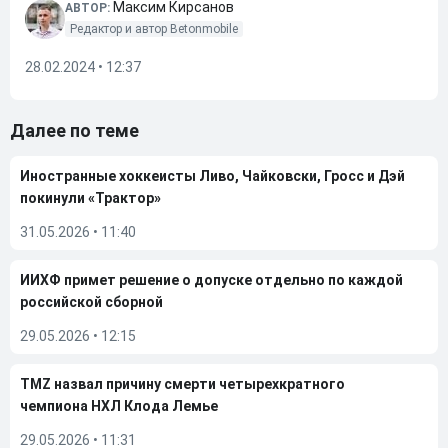
Максим Кирсанов
АВТОР:
Редактор и автор Betonmobile
28.02.2024 • 12:37
Далее по теме
Иностранные хоккеисты Ливо, Чайковски, Гросс и Дэй
покинули «Трактор»
31.05.2026
•
11:40
ИИХФ примет решение о допуске отдельно по каждой
российской сборной
29.05.2026
•
12:15
TMZ назвал причину смерти четырехкратного
чемпиона НХЛ Клода Лемье
29.05.2026
•
11:31