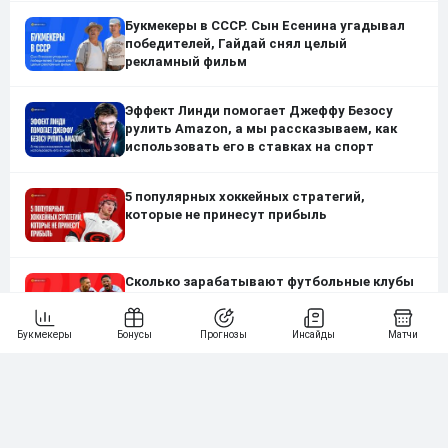
Букмекеры в СССР. Сын Есенина угадывал
победителей, Гайдай снял целый
рекламный фильм
Эффект Линди помогает Джеффу Безосу
рулить Amazon, а мы рассказываем, как
использовать его в ставках на спорт
5 популярных хоккейных стратегий,
которые не принесут прибыль
Сколько зарабатывают футбольные клубы
на контрактах с букмекерами в разных
странах? От Бразилии до России
Нашли ошибку?
Сообщите нам