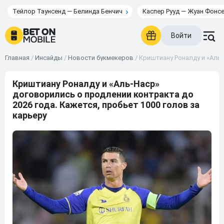
Тейлор Таунсенд — Белинда Бенчич
Каспер Рууд — Жуан Фонс
Войти
Главная
/
Инсайды
/
Новости букмекеров
/
Криштиану Роналду и «Аль-
Криштиану Роналду и «Аль-Наср»
договорились о продлении контракта до
2026 года. Кажется, пробьет 1000 голов за
карьеру