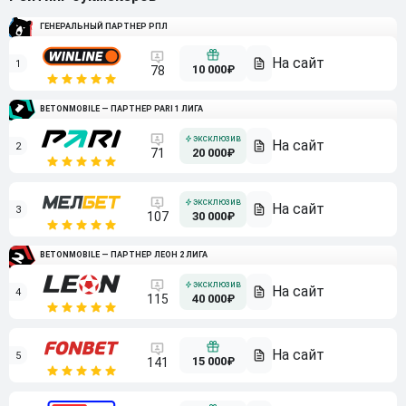
ГЕНЕРАЛЬНЫЙ ПАРТНЕР РПЛ
1
10 000₽
78
BETONMOBILE — ПАРТНЕР PARI 1 ЛИГА
2
71
20 000₽
3
107
30 000₽
BETONMOBILE — ПАРТНЕР ЛЕОН 2 ЛИГА
4
115
40 000₽
5
15 000₽
141