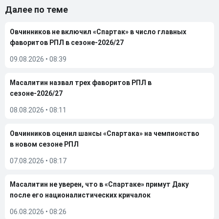
Далее по теме
Овчинников не включил «Спартак» в число главных
фаворитов РПЛ в сезоне-2026/27
09.08.2026
•
08:39
Масалитин назвал трех фаворитов РПЛ в
сезоне-2026/27
08.08.2026
•
08:11
Овчинников оценил шансы «Спартака» на чемпионство
в новом сезоне РПЛ
07.08.2026
•
08:17
Масалитин не уверен, что в «Спартаке» примут Даку
после его националистических кричалок
06.08.2026
•
08:26