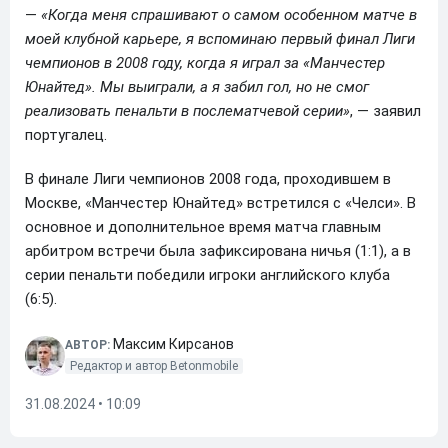
—
«Когда меня спрашивают о самом особенном матче в
моей клубной карьере, я вспоминаю первый финал Лиги
чемпионов в 2008 году, когда я играл за «Манчестер
Юнайтед». Мы выиграли, а я забил гол, но не смог
реализовать пенальти в послематчевой серии»
, — заявил
португалец.
В финале Лиги чемпионов 2008 года, проходившем в
Москве, «Манчестер Юнайтед» встретился с «Челси». В
основное и дополнительное время матча главным
арбитром встречи была зафиксирована ничья (1:1), а в
серии пенальти победили игроки английского клуба
(6:5).
Максим Кирсанов
АВТОР:
Редактор и автор Betonmobile
31.08.2024 • 10:09