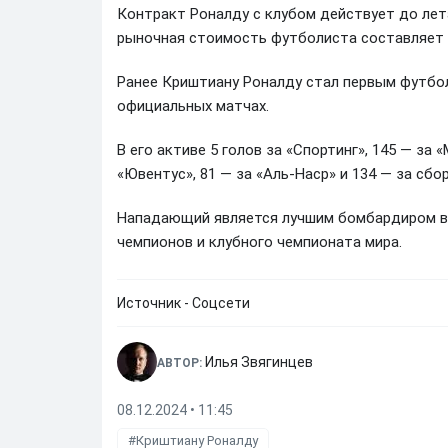
Контракт Роналду с клубом действует до лета
рыночная стоимость футболиста составляет 
Ранее Криштиану Роналду стал первым футбол
официальных матчах.
В его активе 5 голов за «Спортинг», 145 — за
«Ювентус», 81 — за «Аль-Наср» и 134 — за сбо
Нападающий является лучшим бомбардиром в 
чемпионов и клубного чемпионата мира.
Источник - Соцсети
Илья Звягинцев
АВТОР:
08.12.2024 • 11:45
Криштиану Роналду