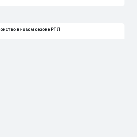
ионство в новом сезоне РПЛ
 Даку после его националистических кричалок
льти в матче «Спартака»
н объяснил курьезный пенальти в матче «Спартака»