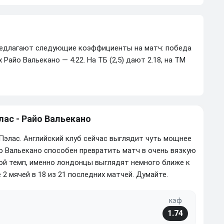
едлагают следующие коэффициенты на матч: победа
х Райо Вальекано — 4.22. На ТБ (2,5) дают 2.18, на ТМ
лас - Райо Вальекано
элас. Английский клуб сейчас выглядит чуть мощнее
йо Вальекано способен превратить матч в очень вязкую
вой темп, именно лондонцы выглядят немного ближе к
2 мячей в 18 из 21 последних матчей. Думайте.
кэф
1.74