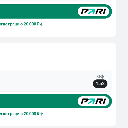
егистрацию 20 000 ₽
кэф
1.52
егистрацию 20 000 ₽