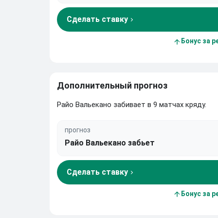
Сделать ставку
Бонус за р
Дополнительный прогноз
Райо Вальекано забивает в 9 матчах кряду.
прогноз
Райо Вальекано забьет
Сделать ставку
Бонус за р