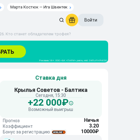
Марта Костюк — Ига Швентек
Войти
026. Кто станет обладателем трофея?
Ставка дня
Крылья Советов - Балтика
Сегодня, 15:30
+22 000₽
Возможный выигрыш
Ничья
Прогноз
3.20
Коэффициент
10000₽
Бонус за регистрацию