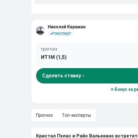
Николай Караман
эксперт
прогноз
ИТ1М (1,5)
Сделать ставку
Бонус за р
Прогноз
Топ-эксперты
Кристал Пэлас и Райо Вальекано встретят