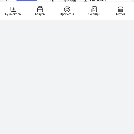
3 000₽
19
7
64
10 000₽
Смотреть всех