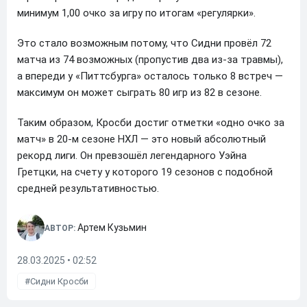
минимум 1,00 очко за игру по итогам «регулярки».
Это стало возможным потому, что Сидни провёл 72
матча из 74 возможных (пропустив два из-за травмы),
а впереди у «Питтсбурга» осталось только 8 встреч —
максимум он может сыграть 80 игр из 82 в сезоне.
Таким образом, Кросби достиг отметки «одно очко за
матч» в 20-м сезоне НХЛ — это новый абсолютный
рекорд лиги. Он превзошёл легендарного Уэйна
Гретцки, на счету у которого 19 сезонов с подобной
средней результативностью.
Артем Кузьмин
АВТОР:
28.03.2025 • 02:52
Сидни Кросби