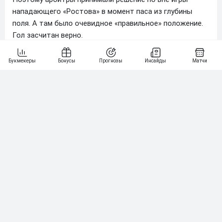
нападающего «Ростова» в момент паса из глубины
поля. А там было очевидное «правильное» положение.
Гол засчитан верно.
Анатолий Синяев
АВТОР:
Футбольный судья
автор тг-канала «Алё, рэф!»
31.03.2025 • 21:56